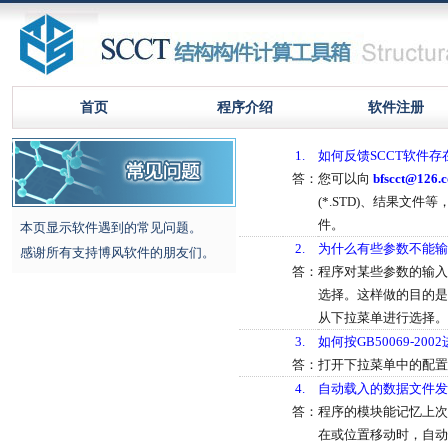
首页
程序介绍
软件注册
1.
如何反馈SCCT软件存
答：
您可以向
bfscct@126.
(*.STD)、结果文
件。
本页显示软件遇到的常见问题。
2.
为什么有些参数不能输
感谢所有支持博风软件的朋友们。
答：
程序对某些参数的输入
选择。这样做的目的是
从下拉菜单进行选择。
3.
如何按GB50069-20
答：
打开下拉菜单中的配置 -
4.
自动载入的数据文件发
答：
程序的模块能记忆上次
在或位置移动时，自动