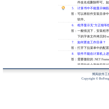
件改名或删除即可。如
5.
计算书中不能显示钢筋
答：
可以将软件安装目录中Fo
软件。
6.
程序显示无"方正细等线
答：
一般情况下，安装程序
下的字体文件拷贝到\win
7.
如何更改工作目录？
答：
打开下拉菜单中的配置 -
8.
软件不能在计算机上进
答：
需要微软的 .NET F
迅雷软件会导致安装过
9.
如何放大查看计算结果
博风软件工
答：
在计算结果显示界面，
Copyright © BoFeng S
10.
弹出GetDiskSeria
答：
可能是病毒导致的。建议先
类似提示将备份的文件
删除GetDiskSeri
11.
暗柱配箍率计算过程中